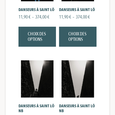
DANSEURS À SAINT LÔ
DANSEURS À SAINT LÔ
Plage
Plage
11,90
€
–
374,00
€
11,90
€
–
374,00
€
de
de
Ce
Ce
prix :
prix :
produit
produit
11,90 €
11,90 €
CHOIX DES
CHOIX DES
a
a
à
à
plusieurs
plusieurs
OPTIONS
OPTIONS
374,00 €
374,00 €
variations.
variations.
Les
Les
options
options
peuvent
peuvent
être
être
choisies
choisies
sur
sur
la
la
page
page
du
du
produit
produit
DANSEURS À SAINT LÔ
DANSEURS À SAINT LÔ
NB
NB