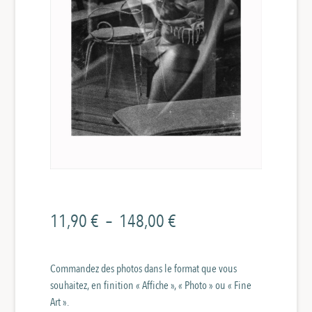
Plage
11,90
€
–
148,00
€
de
prix :
Commandez des photos dans le format que vous
souhaitez, en finition « Affiche », « Photo » ou « Fine
11,90 €
Art ».