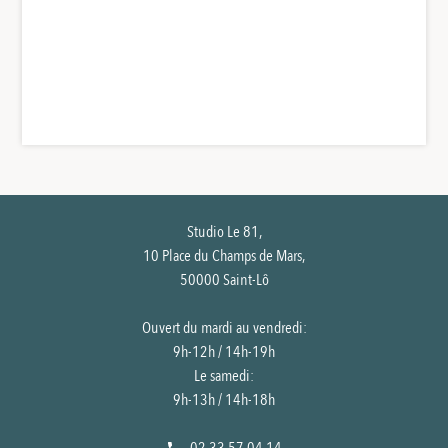
choisies
sur
sur
la
la
page
page
du
du
produit
produit
Studio Le 81,
10 Place du Champs de Mars,
50000 Saint-Lô
Ouvert du mardi au vendredi:
9h-12h / 14h-19h
Le samedi:
9h-13h / 14h-18h