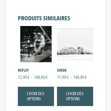
PRODUITS SIMILAIRES
REFLET
SUEDE
Plage
Plage
12,90
€
–
148,00
€
11,90
€
–
148,00
€
de
de
Ce
Ce
prix :
prix :
produit
produit
12,90 €
11,90 €
CHOIX DES
CHOIX DES
a
a
à
à
plusieurs
plusieurs
OPTIONS
OPTIONS
148,00 €
148,00 €
variations.
variations.
Les
Les