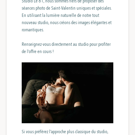
Studio Le 81, nous sommes fiers de proposer des
séances photo de Saint-Valentin uniques et spéciales.
En utilisant la lumière naturelle de notre tout
nouveau studio, nous créons des images élégantes et
romantiques.
Renseignez-vous directement au studio pour profiter
de l’offre en cours !
Si vous préférez l’approche plus classique du studio,