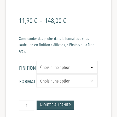
Plage
11,90
€
–
148,00
€
de
prix :
Commandez des photos dans le format que vous
souhaitez, en finition « Affiche », « Photo » ou « Fine
11,90 €
Art ».
à
148,00 €
FINITION
FORMAT
quantité
AJOUTER AU PANIER
de
Tracteur