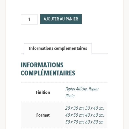
164,00 €
quantité
AJOUTER AU PANIER
de
La
femme
aux
Informations complémentaires
fleurs
INFORMATIONS
COMPLÉMENTAIRES
Papier Affiche, Papier
Finition
Photo
20 x 30 cm, 30 x 40 cm,
Format
40 x 50 cm, 40 x 60 cm,
50 x 70 cm, 60 x 80 cm