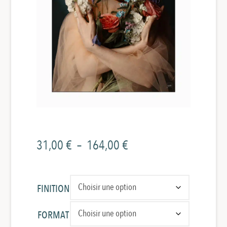
Plage
31,00
€
–
164,00
€
de
prix :
FINITION
31,00 €
FORMAT
à