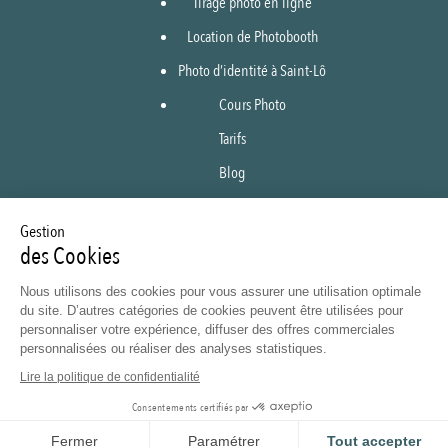
Tirage photo en ligne
Location de Photobooth
Photo d’identité à Saint-Lô
Cours Photo
Tarifs
Blog
Boutique en ligne
Gestion
Tirage en ligne
des Cookies
Galeries privées
Nous utilisons des cookies pour vous assurer une utilisation optimale
Contact
du site. D’autres catégories de cookies peuvent être utilisées pour
personnaliser votre expérience, diffuser des offres commerciales
personnalisées ou réaliser des analyses statistiques.
Mentions légales
Lire la politique de confidentialité
Politique de confidentialité
Consentements certifiés par
Fermer
Paramétrer
Tout accepter