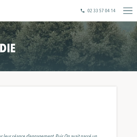
02 33 57 04 14
DIE
r leur séance d’engagement. Puis On avait passé un