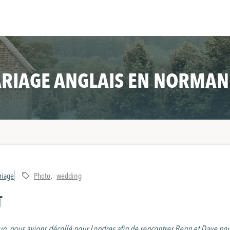
RIAGE ANGLAIS EN NORMAN
riage
Photo
wedding
,
T
n, nous avions décollé pour Londres afin de rencontrer Benn et Dave pou