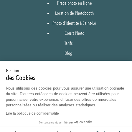
Tirage photo en ligne
Location de Photobooth
Photo d’identité à Saint-Lô
Cours Photo
Tarifs
Blog
Boutique en ligne
Gestion
Tirage en ligne
des Cookies
Galeries privées
Nous utilisons des cookies pour vous assurer une utilisation optimale
Contact
du site. D’autres catégories de cookies peuvent être utilisées pour
personnaliser votre expérience, diffuser des offres commerciales
personnalisées ou réaliser des analyses statistiques.
Mentions légales
Lire la politique de confidentialité
Politique de confidentialité
Consentements certifiés par